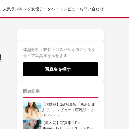
す
人気ランキング
女優データベース
レビュー
お問い合わせ
体型分析・衣装・コスパから気になるグ
ラビア写真集を探せます
理
写真集を探す →
関連記事
【溝端葵】1st写真集「あおいま
まで。」レビュー｜巨乳◎・ヒッ
プ○を実測判定
7月 26, 2026
【眞木花】写真集「First
Bloom」レビュー｜スレンダー巨