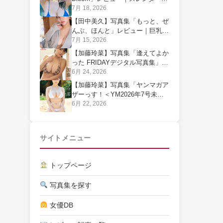
乳◎・ヒップ×を管理栄養士が判
7月 18, 2026
定
【田中美久】写真集「もっと、ぜ
んぶ、ほんと」レビュー｜巨乳
◎・脚×を実測判定
7月 15, 2026
【加藤玲菜】写真集「逢えてよか
った FRIDAYデジタル写真集」レ
ビュー｜横乳はみ出し爆乳◎・脚
6月 24, 2026
◎を実測判定
【加藤玲菜】写真集「ヤンマガア
ザーっす！＜YM2026年7号未公
開カット＞」レビュー｜爆乳◎・
6月 22, 2026
ヒップ系△を実測判定
サイトメニュー
トップページ
写真集を探す
女優DB