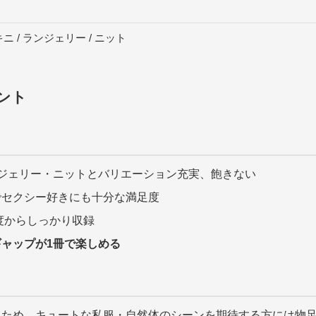
キニ / ランジェリー / ニット
ント
ジェリー・ニットとバリエーション充実、飽きない
でセクシー好きにも十分な満足度
度からしっかり収録
ギャップが1冊で楽しめる
るため、キュートな私服・自然体のシーンを期待する方には物