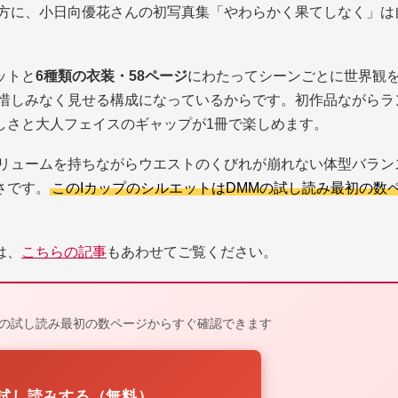
る方に、小日向優花さんの初写真集「やわらかく果てしなく」は
ットと
6種類の衣装・58ページ
にわたってシーンごとに世界観
ら惜しみなく見せる構成になっているからです。初作品ながらラ
しさと大人フェイスのギャップが1冊で楽しめます。
ボリュームを持ちながらウエストのくびれが崩れない体型バラン
さです。
このIカップのシルエットはDMMの試し読み最初の数
は、
こちらの記事
もあわせてご覧ください。
MMの試し読み最初の数ページからすぐ確認できます
で試し読みする（無料）