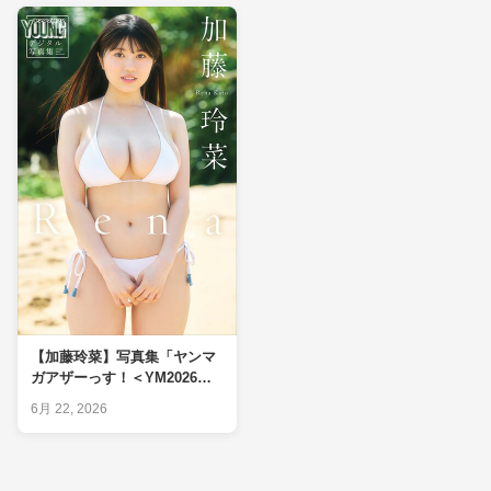
【加藤玲菜】写真集「ヤンマ
ガアザーっす！＜YM2026年7
号未公開カット＞」レビュー
6月 22, 2026
｜爆乳◎・ヒップ系△を実測
判定