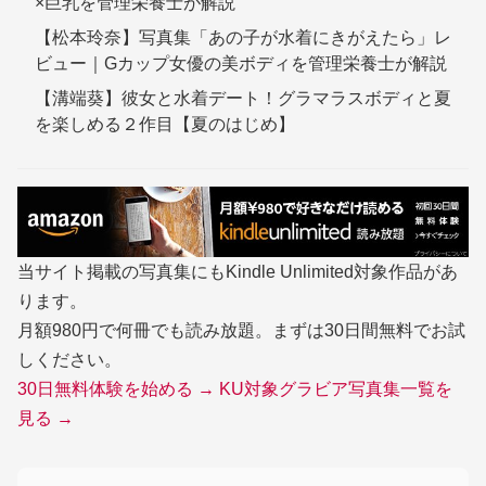
×巨乳を管理栄養士が解説
【松本玲奈】写真集「あの子が水着にきがえたら」レ
ビュー｜Gカップ女優の美ボディを管理栄養士が解説
【溝端葵】彼女と水着デート！グラマラスボディと夏
を楽しめる２作目【夏のはじめ】
当サイト掲載の写真集にもKindle Unlimited対象作品があ
ります。
月額980円で何冊でも読み放題。まずは30日間無料でお試
しください。
30日無料体験を始める →
KU対象グラビア写真集一覧を
見る →