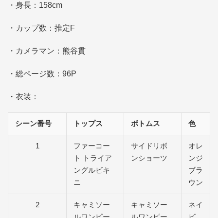
・身長：158cm
・カップ数：推定F
・カメラマン：熊谷貫
・総ページ数：96P
・衣装：
シーン番号
トップス
ボトムス
色
1
ファーコー
サイドリボ
オレ
ト トライア
ンショーツ
ンジ
ングルビキ
ブラ
ニ
ウン
2
キャミソー
キャミソー
ネイ
ルワンピー
ルワンピー
ビ