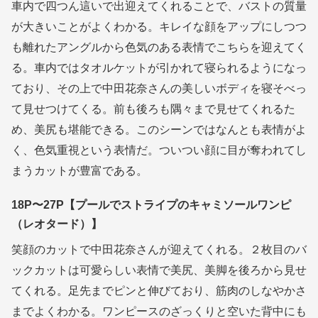
車内で四つん這いで出迎えてくれることで、バストの質量
が大きいことがよくわかる。キレイな顔をアップにしつつ
も離れたアングルから色気のある表情でこちらを迎えてく
る。車内ではタオルケットが引かれて寝られるようになっ
ており、その上で中田花奈さんの美しいボディを寝そべっ
て見せつけてくる。前も後ろも隅々まで見せてくれるた
め、美尻も堪能できる。このシーンではなんとも表情がよ
く、色気重視という表情だ。ついつい顔に目が奪われてし
まうカットが豊富である。
18P〜27P【プールでストライプのキャミソールワンピ
（レオタード）】
笑顔のカットで中田花奈さんが迎えてくれる。２枚目のバ
ックカットは可愛らしい表情で美尻、美脚を後ろから見せ
てくれる。足先までピンと伸びており、筋肉のしなやかさ
までよくわかる。ワンピースのざっくりと空いた背中にも