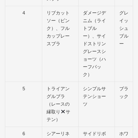
4
リブカット
ダメージデ
グレ
ソー（ピン
ニム（ライ
イッ
ク）、フル
トブル
シュ
カップレー
ー）、サイ
ブル
スブラ
ドストリン
ー
グレースシ
ョーツ（ハ
ーフバッ
ク）
5
トライアン
シンプルサ
ブラ
グルブラ
テンショー
ック
（レースの
ツ
縁取り
サ
テン）
6
シアーリネ
サイドリボ
ホワ