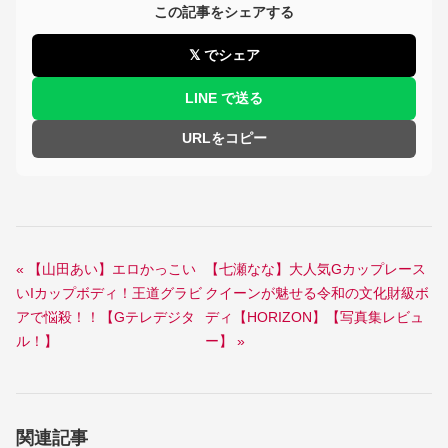
この記事をシェアする
𝕏 でシェア
LINE で送る
URLをコピー
« 【山田あい】エロかっこい
【七瀬なな】大人気Gカップレース
いIカップボディ！王道グラビ
クイーンが魅せる令和の文化財級ボ
アで悩殺！！【Gテレデジタ
ディ【HORIZON】【写真集レビュ
ル！】
ー】 »
関連記事