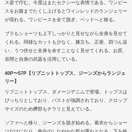
ス姿で佇む。今度はまたセクシーな表情である。ワンピー
スをお腹までたくし上げるとワインレッドのランジェリー
が現れる。ワンピースを全て脱ぎ、ベッドへと移る。
ブラもショーツも上下しっかりと見せながら全身を見せて
くれる。同様なカットも少なく、膝立ち、正座、四つん這
い、うつ伏せと全身を余すことなく見せてくれる。お尻、
谷間と自身の武器を活用している。
40P〜57P【リブニットトップス、ジーンズからランジェ
リー】
リブニットトップス、ダメージデニムで登場。トップスは
ぴっちりとしており、バストが強調されており、クロップ
サイズのため臍部もチラリと見えている。
ソファへと移り、ジーンズを脱ぎ始める。着衣からショー
ツだけになり、色白のしなやかな肌が露わとなる。下を終