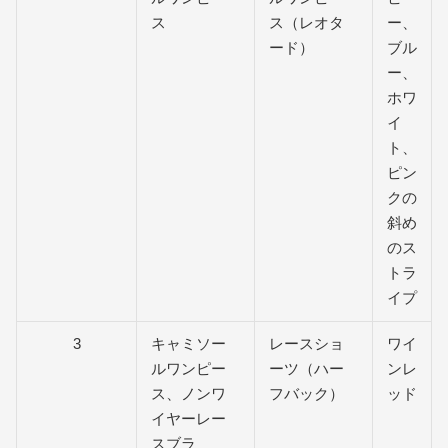
ス
ス（レオタ
ー、
ード）
ブル
ー、
ホワ
イ
ト、
ピン
クの
斜め
のス
トラ
イプ
3
キャミソー
レースショ
ワイ
ルワンピー
ーツ（ハー
ンレ
ス、ノンワ
フバック）
ッド
イヤーレー
スブラ