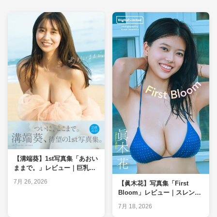
【溝端葵】1st写真集「あおい
ままで。」レビュー｜巨乳
◎・ヒップ○を実測判定
7月 26, 2026
【眞木花】写真集「First
Bloom」レビュー｜スレンダ
ー巨乳◎・ヒップ×を管理栄
7月 18, 2026
養士が判定