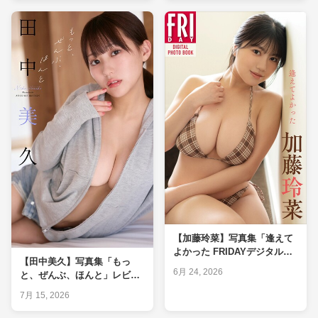
【加藤玲菜】写真集「逢えて
よかった FRIDAYデジタル写
【田中美久】写真集「もっ
真集」レビュー｜横乳はみ出
6月 24, 2026
と、ぜんぶ、ほんと」レビュ
し爆乳◎・脚◎を実測判定
ー｜巨乳◎・脚×を実測判定
7月 15, 2026