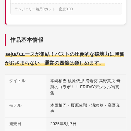
ランジェリー着用0カット・密度0.00
作品基本情報
sejuのエースが集結！バストの圧倒的な破壊力に興奮
がおさまらない。通常の四倍は楽しめます。
タイトル
本郷柚巴 榎原依那 溝端葵 高野真央 奇
跡のコラボ！！ FRIDAYデジタル写真
集
モデル
本郷柚巴・榎原依那・溝端葵・高野真
央
発売日
2025年8月7日