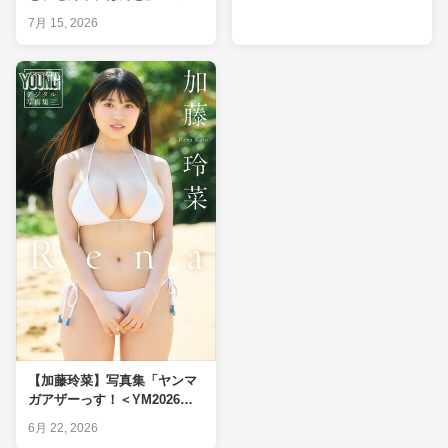
ー｜巨乳◎・脚×を実測判定
7月 15, 2026
【加藤玲菜】写真集「ヤンマ
ガアザーっす！＜YM2026年7
号未公開カット＞」レビュー
6月 22, 2026
｜爆乳◎・ヒップ系△を実測