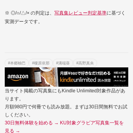
※ ◎/○/△/× の判定は、
写真集レビュー判定基準
に基づく
実測データです。
#本郷柚巴
#榎原依那
#溝端葵
#高野真央
当サイト掲載の写真集にもKindle Unlimited対象作品があ
ります。
月額980円で何冊でも読み放題。まずは30日間無料でお試
しください。
30日無料体験を始める →
KU対象グラビア写真集一覧を
見る →