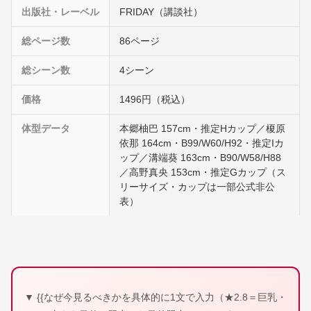
出版社・レーベル
FRIDAY（講談社）
総ページ数
86ページ
総シーン数
4シーン
価格
1496円（税込）
体型データ
本郷柚巴 157cm・推定Hカップ／榎原
依那 164cm・B99/W60/H92・推定Iカ
ップ／溝端葵 163cm・B90/W58/H88
／高野真央 153cm・推定Gカップ（ス
リーサイズ・カップは一部公式非公
表）
▼ {{なぜ今見るべきかを具体的に1文で入力（★2.8＝巨乳・