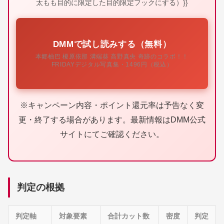
太もも目的に限定した目的限定フックにする）}}
DMMで試し読みする（無料）
本郷柚巴 榎原依那 溝端葵 高野真央 奇跡のコラボ！！
FRIDAYデジタル写真集・1496円（税込）
※キャンペーン内容・ポイント還元率は予告なく変
更・終了する場合があります。最新情報はDMM公式
サイトにてご確認ください。
判定の根拠
判定軸
対象要素
合計カット数
密度
判定