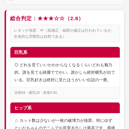
総合判定：★★★☆☆（2.8）
レタッチ強度：中（肌補正・細部の修正は行われているが、
全体的な雰囲気は自然である）
巨乳系
◎ どれを見ていいかわからなくなるくらいどれも魅力
的。誰を見ても綺麗ででかい。誰かしら絶対横乳が出て
いる。巨乳好きは絶対に見たほうがいい伝説の一冊。
谷間49・横乳28・密度0.90
ヒップ系
△ カット数は少ないが一枚の破壊力が抜群。特にゆず
といなちゃんのデニムでお尻突き出しは最高です。最後