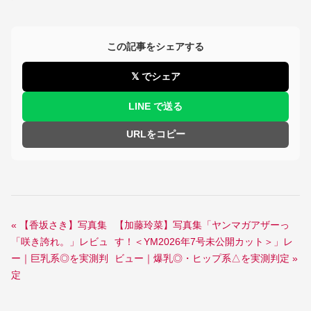
この記事をシェアする
𝕏 でシェア
LINE で送る
URLをコピー
« 【香坂さき】写真集
【加藤玲菜】写真集「ヤンマガアザーっ
「咲き誇れ。」レビュ
す！＜YM2026年7号未公開カット＞」レ
ー｜巨乳系◎を実測判
ビュー｜爆乳◎・ヒップ系△を実測判定 »
定