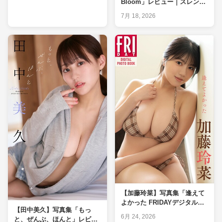
Bloom」レビュー｜スレンダ
ー巨乳◎・ヒップ×を管理栄
7月 18, 2026
養士が判定
【加藤玲菜】写真集「逢えて
よかった FRIDAYデジタル写
【田中美久】写真集「もっ
真集」レビュー｜横乳はみ出
6月 24, 2026
と、ぜんぶ、ほんと」レビュ
し爆乳◎・脚◎を実測判定