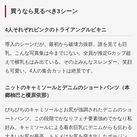
買うなら見るべき3シーン
4人それぞれピンクのトライアングルビキニ
導入のシーンだが、最初から破壊力抜群。誰を見ても巨
乳。こんな写真集は今までにない。全員が推定Gカップ超
えで横乳もはみ出ている。その上みんなスレンダー。笑顔
も可愛い。4人の集合カットは絶景です。
ニットのキャミソールとデニムのショートパンツ（本
郷柚巴と榎原依那）
ぴちぴちのキャミソールとお尻が強調されたデニムのショ
ートパンツ。この段階でかなりフェチ要素強めでかなり私
好み。キャミソールによる着衣巨乳にデニムからも伝わる
大きいお尻が最高。トドメはお尻を突き出したポージン