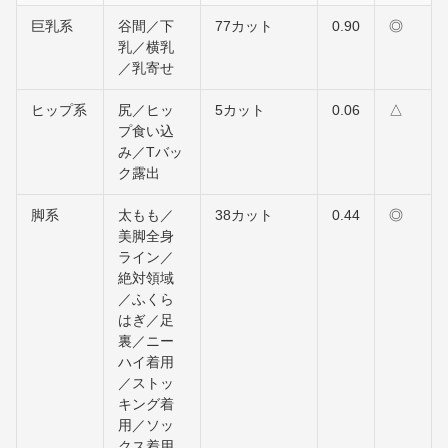
巨乳系
谷間／下
77カット
0.90
◎
乳／横乳
／乳寄せ
ヒップ系
尻／ヒッ
5カット
0.06
△
プ食い込
み／Tバッ
ク露出
脚系
太もも／
38カット
0.44
◎
美脚全身
ライン／
絶対領域
／ふくら
はぎ／足
裏／ニー
ハイ着用
／ストッ
キング着
用／ソッ
クス着用